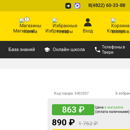
8(4822) 60-33-88
2
Магазины
Избранное
Вход
Корзина
Телефоны в
База знаний
Онлайн-школа
Твери
Код товара:
9402507
В избра
863 ₽
Цена
в магазине
(оплата наличными)
890 ₽
1 762 ₽