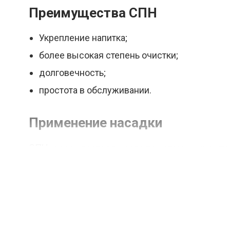
Преимущества СПН
Укрепление напитка;
более высокая степень очистки;
долговечность;
простота в обслуживании.
Применение насадки
СПНка засыпается в царгу, при этом нужно ут
используются специальные вставки, балочки 