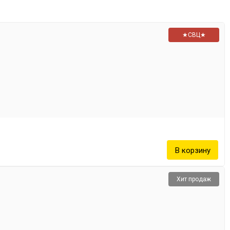
★СВЦ★
Хит продаж