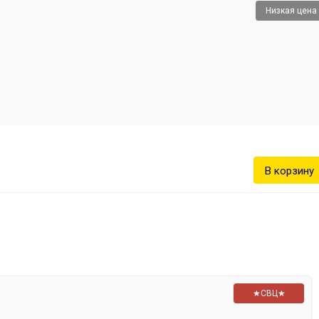
Низкая цена
★СВЦ★