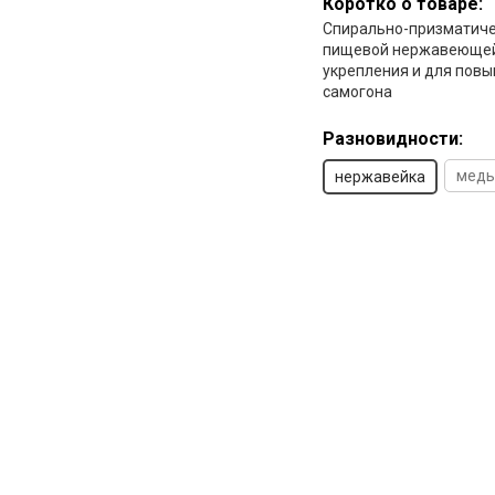
Коротко о товаре:
Спирально-призматиче
пищевой нержавеющей 
укрепления и для пов
самогона
Разновидности:
медь
нержавейка