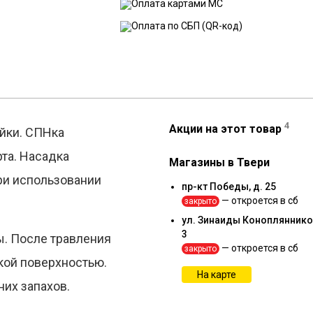
4
Акции на этот товар
йки. СПНка
та. Насадка
Магазины в Твери
ри использовании
пр-кт Победы, д. 25
— откроется в сб
закрыто
ул. Зинаиды Коноплянников
3
ы. После травления
— откроется в сб
закрыто
кой поверхностью.
На карте
них запахов.