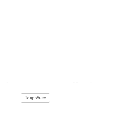
рамбовывать насадку каждые 10 см. Для удержания н
или
насадка Панченкова
.
Подробнее