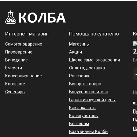
Интернет-магазин
Помощь покупателю
К
Самогоноварение
Магазины
2
Пивоварение
Акции
Виноделие
Школа самогоноварения
Б
Емкости
Оплата
,
доставка
Консервирование
Рассрочка
Копчение
Возврат товара
Сувениры
Бонусная политика
Н
Гарантия лучшей цены
i
Как заказать
П
Калькуляторы
П
Блогерам
П
База знаний Колбы