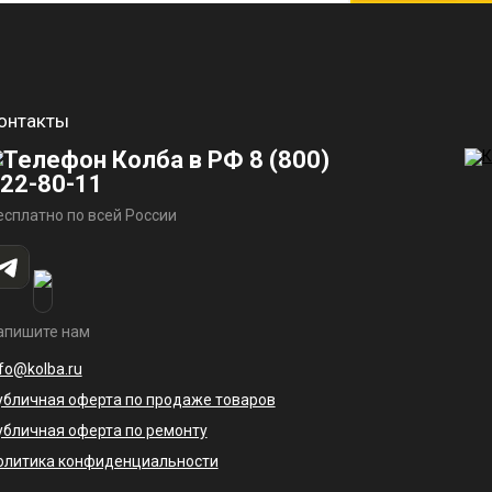
онтакты
8 (800)
22-80-11
есплатно по всей России
апишите нам
nfo@kolba.ru
убличная оферта по продаже товаров
убличная оферта по ремонту
олитика конфиденциальности