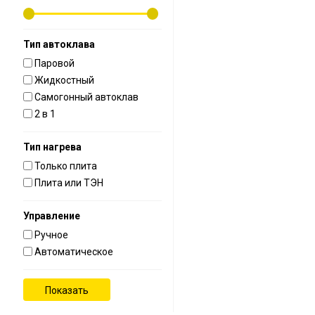
Тип автоклава
Паровой
Жидкостный
Самогонный автоклав
2 в 1
Тип нагрева
Только плита
Плита или ТЭН
Управление
Ручное
Автоматическое