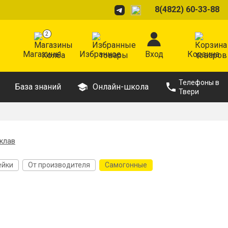
8(4822) 60-33-88
2
Магазины
Избранное
Вход
Корзина
Телефоны в
База знаний
Онлайн-школа
Твери
оклав
ейки
От производителя
Самогонные