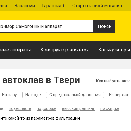
чка
Вакансии
Гарантия +
Открыть свой магазин
ные аппараты
Конструктор этикеток
Калькуляторы
и автоклав в Твери
Как выбрать авт
На пару
На воде
С преднакачкой давления
Из нержав
ые
подешевле
подороже
высокий рейтинг
по скидке
ните какой-то из параметров фильтрации