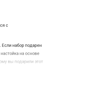
ся с
. Если набор подарен
 настойка на основе
рому вы подарили этот