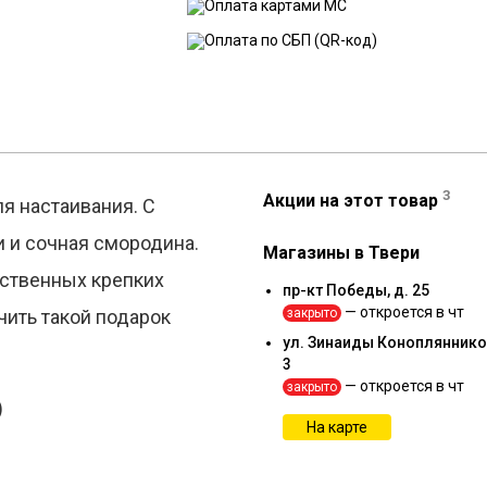
3
Акции на этот товар
я настаивания. С
и и сочная смородина.
Магазины в Твери
ественных крепких
пр-кт Победы, д. 25
— откроется в чт
чить такой подарок
закрыто
ул. Зинаиды Коноплянников
3
— откроется в чт
закрыто
)
На карте