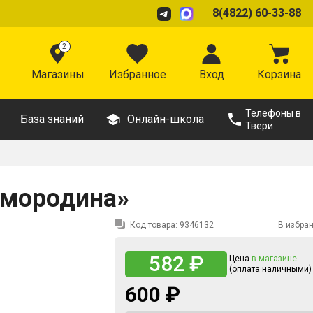
8(4822) 60-33-88
2
Магазины
Избранное
Вход
Корзина
Телефоны в
База знаний
Онлайн-школа
Твери
смородина»
Код товара:
9346132
В избра
582 ₽
Цена
в магазине
(оплата наличными)
600 ₽