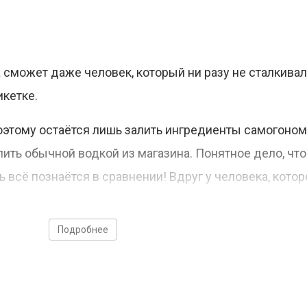
 сможет даже человек, который ни разу не сталкивал
икетке.
поэтому остаётся лишь залить ингредиенты самогоном
лить обычной водкой из магазина. Понятное дело, что
 всё познаётся в сравнении! Вдруг у человека, кото
Подробнее
ой - 2 шт;