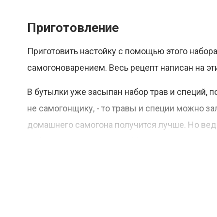
Приготовление
Приготовить настойку с помощью этого набора
самогоноварением. Весь рецепт написан на эт
В бутылки уже засыпан набор трав и специй, 
не самогонщику, - то травы и специи можно за
домашнего самогона получится лучше. Но ведь
набор, появится новое хобби.
Что входит в набор
Красивая коробочка;
бутылка 0,5 л с этикеткой и Т-образной пробк